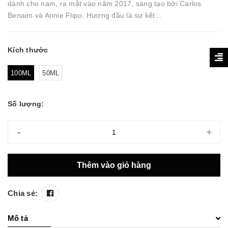
dành cho nam, ra mắt vào năm 2017, sáng tạo bởi Carlos
Benaim và Annie Flipo. Hương đầu là sự kết...
Kích thước
100ML
50ML
Số lượng:
-
+
Thêm vào giỏ hàng
Chia sẻ:
Mô tả