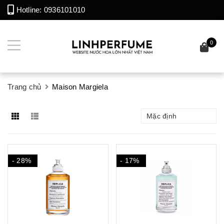
Hotline:
0936101010
0
Trang chủ
Maison Margiela
Mặc định
- 28%
- 17%