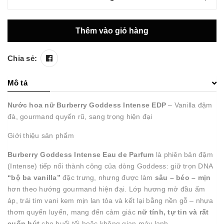
Thêm vào giỏ hàng
Chia sẻ:
Mô tả
Nước hoa nữ Burberry Goddess Intense EDP
– Vanilla đậm
đà, gourmand quyến rũ, sang trọng hiện đại
Giới thiệu sản phẩm
Burberry Goddess Intense Eau de Parfum
là phiên bản đậm
(Intense) tiếp nối thành công của dòng Goddess: giữ trọn DNA
“bộ ba vanilla”
đặc trưng, nhưng được làm
sâu – béo – mịn
hơn theo hướng gourmand hiện đại. Lớp hương mở đầu ấm
áp, trái tim vani kem mịn lan tỏa và kết lại bằng nền gỗ – nhựa
thơm quyến luyến, mang đến cảm giác
nữ tính, tự tin và rất
cuốn hút
cho buổi tối hoặc không gian máy lạnh.