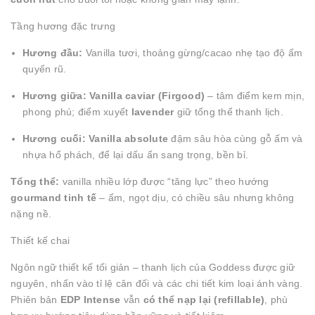
Tầng hương đặc trưng
Hương đầu:
Vanilla tươi, thoảng gừng/cacao nhẹ tạo độ ấm
quyến rũ.
Hương giữa:
Vanilla caviar (Firgood)
– tâm điểm kem mịn,
phong phú; điểm xuyết
lavender
giữ tổng thể thanh lịch.
Hương cuối:
Vanilla absolute
đậm sâu hòa cùng gỗ ấm và
nhựa hổ phách, để lại dấu ấn sang trọng, bền bỉ.
Tổng thể:
vanilla nhiều lớp được “tăng lực” theo hướng
gourmand tinh tế
– ấm, ngọt dịu, có chiều sâu nhưng không
nặng nề.
Thiết kế chai
Ngôn ngữ thiết kế tối giản – thanh lịch của Goddess được giữ
nguyên, nhấn vào tỉ lệ cân đối và các chi tiết kim loại ánh vàng.
Phiên bản
EDP Intense
vẫn
có thể nạp lại (refillable)
, phù