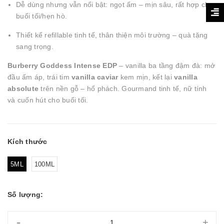
Dễ dùng nhưng vẫn nổi bật: ngọt ấm – mịn sâu, rất hợp cho
buổi tối/hẹn hò.
Thiết kế refillable tinh tế, thân thiện môi trường – quà tặng
sang trọng.
Burberry Goddess Intense EDP
– vanilla ba tầng đậm đà: mở
đầu ấm áp, trái tim
vanilla caviar
kem mịn, kết lại
vanilla
absolute
trên nền gỗ – hổ phách. Gourmand tinh tế, nữ tính
và cuốn hút cho buổi tối.
Kích thước
5ML
100ML
Số lượng:
-
+