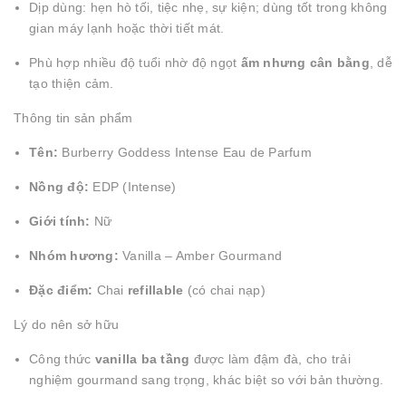
Dịp dùng: hẹn hò tối, tiệc nhẹ, sự kiện; dùng tốt trong không
gian máy lạnh hoặc thời tiết mát.
Phù hợp nhiều độ tuổi nhờ độ ngọt
ấm nhưng cân bằng
, dễ
tạo thiện cảm.
Thông tin sản phẩm
Tên:
Burberry Goddess Intense Eau de Parfum
Nồng độ:
EDP (Intense)
Giới tính:
Nữ
Nhóm hương:
Vanilla – Amber Gourmand
Đặc điểm:
Chai
refillable
(có chai nạp)
Lý do nên sở hữu
Công thức
vanilla ba tầng
được làm đậm đà, cho trải
nghiệm gourmand sang trọng, khác biệt so với bản thường.