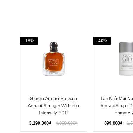
- 40%
- 18%
io
Lăn Khử Mùi Nam Giorgio
Nước hoa nam
You
Armani Acqua Di Giò Pour
Armani Acqua
Homme 75g
Profondo P
00₫
899.000₫
1.500.000₫
3.099.000₫
3