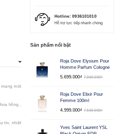
Hotline:
0936101010
Hỗ trợ tực tiếp nhanh chóng
Sản phẩm nổi bật
Roja Dove Elysium Pour
Homme Parfum Cologne
5.699.000₫
7.000.000₫
 mang một
Roja Dove Elixir Pour
Femme 100ml
 hoa hồng ,
4.999.000₫
7.500.000₫
 tin, nhiệt
Yves Saint Laurent YSL
Black Opium EDP