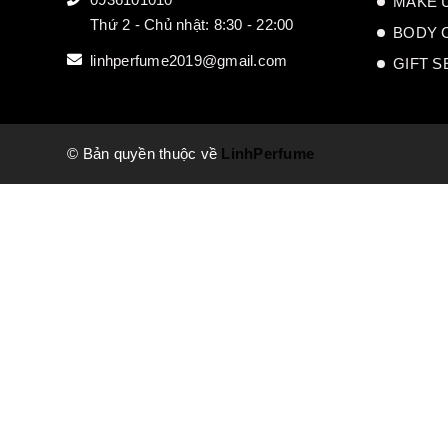
MAKE 
Thứ 2 - Chủ nhật: 8:30 - 22:00
BODY 
linhperfume2019@gmail.com
GIFT S
© Bản quyền thuộc về
LinhPerfume