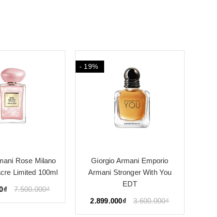
- 34%
- 10
 Armani Emporio
Giorgio Armani Sì Intense
Gio
tronger With You
EDP Limited
EDT
3.299.000₫
5.000.000₫
2.
0₫
3.600.000₫