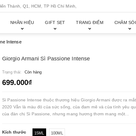
n Thành, Q1, HCM, TP Hồ Chí Minh,
NHÃN HIỆU
GIFT SET
TRANG ĐIỂM
CHĂM SÓ
one Intense
Giorgio Armani Sì Passione Intense
Trạng thái:
Còn hàng
699.000₫
Sì Passione Intense thuộc thương hiệu Giorgio Armani được ra mắ
2020 Vẫn là màu đỏ của sức sống, của đam mê và của tình yêu qu
của đàn chị Sì Passione, nhưng mang hương thơm mang một...
Kích thước
15ML
100ML