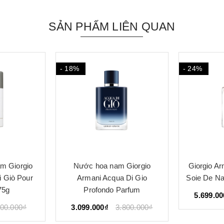
SẢN PHẨM LIÊN QUAN
- 24%
- 19%
 Giorgio
Giorgio Armani Rose Milano
Giorgio
 Di Gio
Soie De Nacre Limited 100ml
Armani S
arfum
5.699.000₫
7.500.000₫
.800.000₫
2.899.00