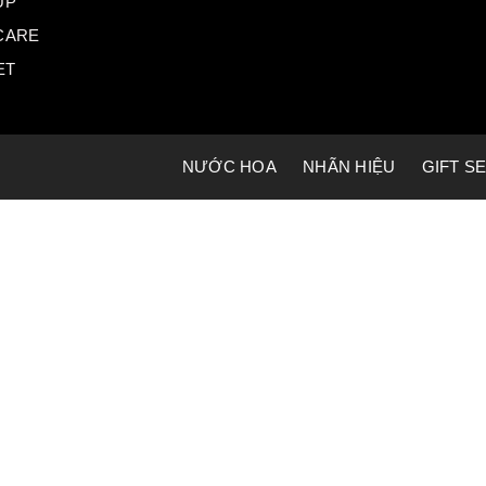
UP
CARE
ET
NƯỚC HOA
NHÃN HIỆU
GIFT S