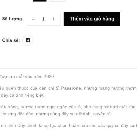
-
+
Thêm vào giỏ hàng
Số lượng:
Chia sẻ:
được ra mắt vào năm 2020
êu quen thuộc của đàn chị
Sì Passione
, nhưng mang hương thơm
đầy cá tính riêng biệt.
tiêu hồng, hương thơm ngọt ngào của lê, nho cùng sự tươi mát của
i hương độc đáo, nhưng củng đầy sự nữ tính, quyến rũ.
 ánh nhìn.Đây chính là sự lựa chọn hoàn hảo cho các quý cô đầy sự tự