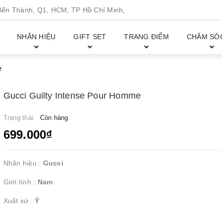
n Thành, Q1, HCM, TP Hồ Chí Minh,
NHÃN HIỆU
GIFT SET
TRANG ĐIỂM
CHĂM SÓ
e
Gucci Guilty Intense Pour Homme
Trạng thái:
Còn hàng
699.000₫
Nhãn hiệu :
Gucci
Giới tính :
Nam
Xuất xứ :
Ý