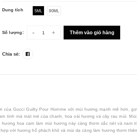
Dung tích
5ML
90ML
-
+
Thêm vào giỏ hàng
Số lượng:
Chia sẻ:
mới của Gucci Guilty Pour Homme với mùi hương mạnh mẽ hơn, gợ
am tính mà mát mẻ của chanh, hoa oải hương và cây rau mùi. Mùi
i hương hoa cam làm mùi hương này càng thơm sắc nét và nam t
kết hợp với hương hổ phách khô và mùi da càng làm hương thơm th