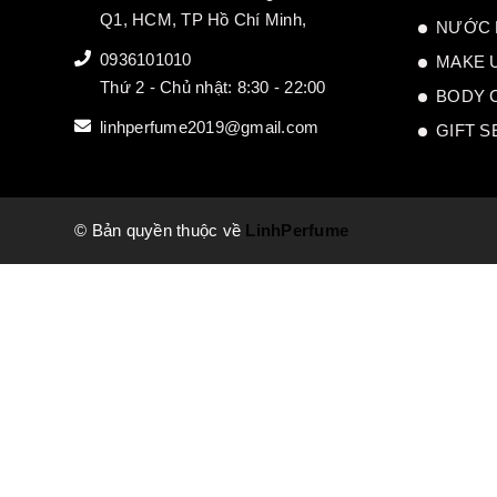
Q1, HCM, TP Hồ Chí Minh,
NƯỚC 
0936101010
MAKE 
Thứ 2 - Chủ nhật: 8:30 - 22:00
BODY 
linhperfume2019@gmail.com
GIFT S
© Bản quyền thuộc về
LinhPerfume