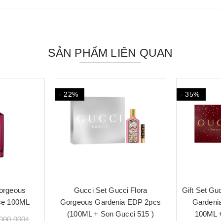
SẢN PHẨM LIÊN QUAN
- 35%
- 40%
ci Flora
Gift Set Gucci Flora Gorgeous
Gift Set Gu
ia EDP 2pcs
Gardenia Intense 3pcs (
Kit 4pcs (
cci 515 )
100ML + 10ML + 5ML)