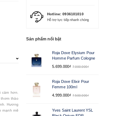
Hotline:
0936101010
Hỗ trợ tực tiếp nhanh chóng
Sản phẩm nổi bật
Roja Dove Elysium Pour
Homme Parfum Cologne
5.699.000₫
7.000.000₫
Roja Dove Elixir Pour
Femme 100ml
i cảm hơn.
4.999.000₫
7.500.000₫
 thơm thảo
ính. Hương
Yves Saint Laurent YSL
êm mạnh mẽ
Black Opium EDP