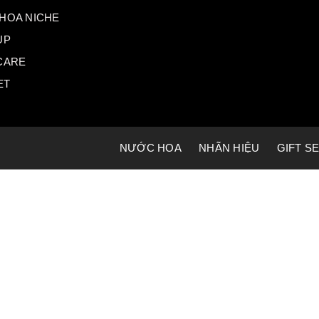
HOA NICHE
UP
CARE
ET
NƯỚC HOA
NHÃN HIỆU
GIFT S