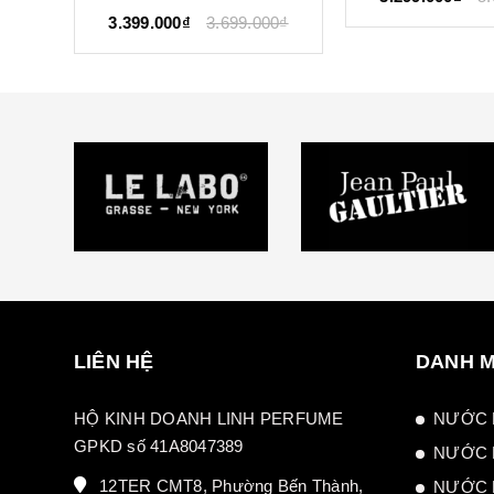
00₫
3.499.000₫
4
LIÊN HỆ
DANH 
HỘ KINH DOANH LINH PERFUME
NƯỚC 
GPKD số 41A8047389
NƯỚC 
12TER CMT8, Phường Bến Thành,
NƯỚC 