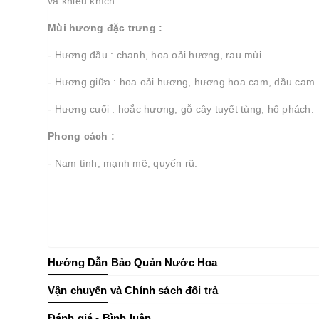
và khiêu khích.
Mùi hương đặc trưng :
- Hương đầu : chanh, hoa oải hương, rau mùi.
- Hương giữa : hoa oải hương, hương hoa cam, dầu cam.
- Hương cuối : hoắc hương, gỗ cây tuyết tùng, hổ phách.
Phong cách :
- Nam tính, mạnh mẽ, quyến rũ.
Hướng Dẫn Bảo Quản Nước Hoa
Vận chuyển và Chính sách đổi trả
Đánh giá - Bình luận