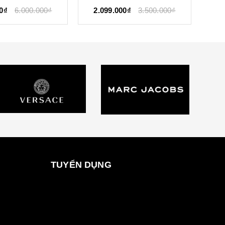
0₫
3.500.000₫
TUYỂN DỤNG