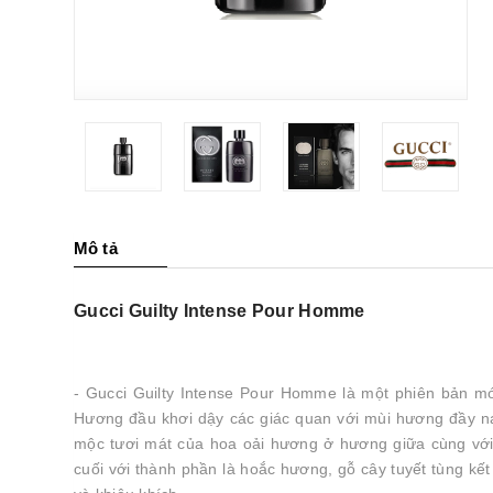
Mô tả
Gucci Guilty Intense Pour Homme
- Gucci Guilty Intense Pour Homme là một phiên bản 
Hương đầu khơi dậy các giác quan với mùi hương đầy n
mộc tươi mát của hoa oải hương ở hương giữa cùng vớ
cuối với thành phần là hoắc hương, gỗ cây tuyết tùng 