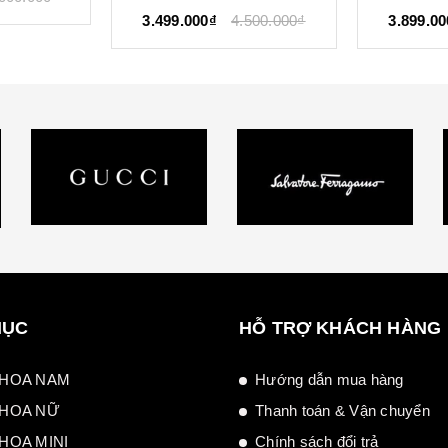
.500.000₫
3.899.000₫
6.000.000₫
2.099.00
MỤC
HỖ TRỢ KHÁCH HÀNG
HOA NAM
Hướng dẫn mua hàng
HOA NỮ
Thanh toán & Vận chuyển
HOA MINI
Chính sách đổi trả