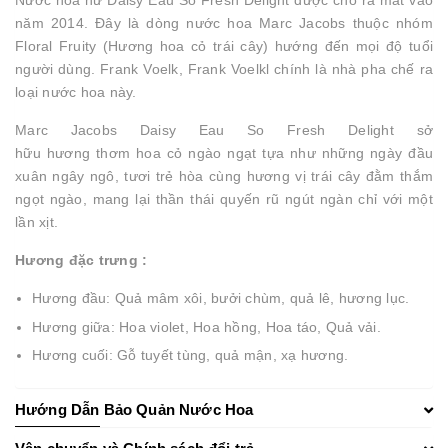
Nước hoa nữ Daisy Eau So Fresh Delight được cho ra mắt vào
năm 2014. Đây là dòng nước hoa Marc Jacobs thuộc nhóm
Floral Fruity (Hương hoa cỏ trái cây) hướng đến mọi độ tuổi
người dùng. Frank Voelk, Frank Voelkl chính là nhà pha chế ra
loại nước hoa này.
Marc Jacobs Daisy Eau So Fresh Delight sở
hữu hương thơm hoa cỏ ngào ngạt tựa như những ngày đầu
xuân ngây ngô, tươi trẻ hòa cùng hương vị trái cây đằm thắm
ngọt ngào, mang lại thần thái quyến rũ ngút ngàn chỉ với một
lần xịt.
Hương đặc trưng :
Hương đầu: Quả mâm xôi, bưởi chùm, quả lê, hương lục.
Hương giữa: Hoa violet, Hoa hồng, Hoa táo, Quả vải.
Hương cuối: Gỗ tuyết tùng, quả mận, xạ hương.
Hướng Dẫn Bảo Quản Nước Hoa