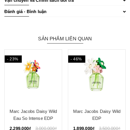
Vận chuyển và Chính sách đổi trả
Đánh giá - Bình luận
SẢN PHẨM LIÊN QUAN
- 23%
- 46%
Marc Jacobs Daisy Wild
Marc Jacobs Daisy Wild
Eau So Intense EDP
EDP
2.299.000₫
3.000.000₫
1.899.000₫
3.500.000₫