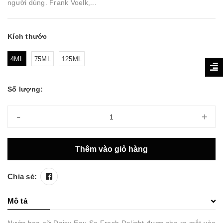
người dùng. Frank Voelk,...
Kích thước
4ML
75ML
125ML
Số lượng:
-
+
Thêm vào giỏ hàng
Chia sẻ:
Mô tả