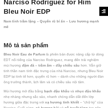
Narciso Rodriguez for Him
Bleu Noir EDP
Nam tính trầm lặng – Quyến rũ bí ẩn – Lưu hương mạnh
mẽ
Mô tả sản phẩm
Bleu Noir Eau de Parfum
là phiên bản được nâng cấp từ dòng
EDT nổi tiếng của Narciso Rodriguez, mang đến trải nghiệm
mùi hương
đậm đà – trầm ấm – đầy chiều sâu
hơn. Vẫn giữ
tinh thần nam tính đặc trưng của nhà Narciso, nhưng Bleu Noir
EDP lại tinh tế hơn, quyến rũ hơn – dành cho những người đàn
ông trưởng thành, lịch lãm và có chiều sâu nội tâm.
Mùi hương mở đầu bằng
bạch đậu khấu
và
nhục đậu khấu
nhẹ nhàng nhưng sắc sảo, nhanh chóng dẫn dắt đến lớp
hương giữa đặc trưng với
xạ hương tinh khiết
– “chữ ký” của
Narciso. Cuối cùng,
cỏ hương bài
và
gỗ tuyết tùng
tạo nên