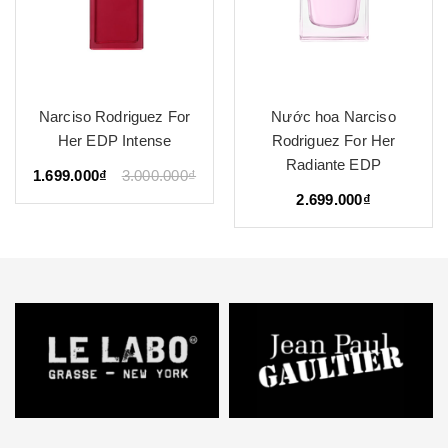
or
Nước hoa Narciso
Narciso Rodriguez Fo
Rodriguez For Her
Him Bleu Noir Parfu
Radiante EDP
00₫
3.099.000₫
3.600.00
2.699.000₫