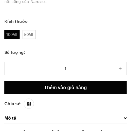
nổi tiếng của Narciso...
Kích thước
100ML
50ML
Số lượng:
-
+
Thêm vào giỏ hàng
Chia sẻ:
Mô tả