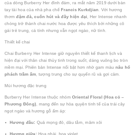
của dòng Burberry Her đình đám, ra mắt năm 2019 dưới bàn
tay tài hoa của nhà pha chế
Francis Kurkdjian
. Với hương
thơm
đậm đà, cuốn hút và đầy hiện đại
, Her Intense nhanh
chóng trở thành chai nước hoa được yêu thích bởi những cô
gái trẻ trung, cá tính nhưng vẫn ngọt ngào, nữ tính.
Thiết kế chai
Chai Burberry Her Intense giữ nguyên thiết kế thanh lịch và
hiện đại với thân chai thủy tinh trong suốt, dáng vuông bo tròn
mềm mại. Phiên bản Intense nổi bật hơn nhờ gam màu
nâu hổ
phách trầm ấm
, tượng trưng cho sự quyến rũ và gợi cảm.
Mùi hương đặc trưng
Burberry Her Intense thuộc nhóm
Oriental Floral (Hoa cỏ –
Phương Đông)
, mang đến sự hòa quyện tinh tế của trái cây
ngọt ngào và hương gỗ ấm áp:
Hương đầu:
Quả mọng đỏ, dâu tằm, mâm xôi
Hương giữa:
Hoa nhài, hoa violet