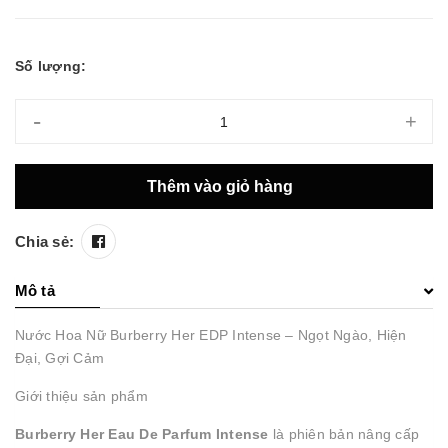
Số lượng:
-
+
Thêm vào giỏ hàng
Chia sẻ:
Mô tả
Nước Hoa Nữ Burberry Her EDP Intense – Ngọt Ngào, Hiện
Đại, Gợi Cảm
Giới thiệu sản phẩm
Burberry Her Eau De Parfum Intense
là phiên bản nâng cấp