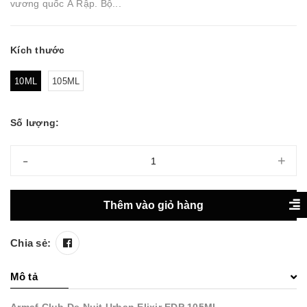
vương quốc Ả Rập. Bộ...
Kích thước
10ML
105ML
Số lượng:
-
+
Thêm vào giỏ hàng
Chia sẻ:
Mô tả