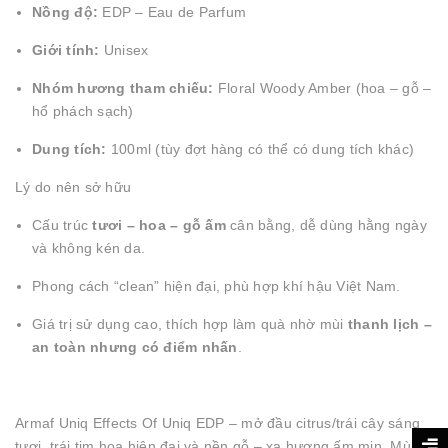
Nồng độ:
EDP – Eau de Parfum
Giới tính:
Unisex
Nhóm hương tham chiếu:
Floral Woody Amber (hoa – gỗ –
hổ phách sạch)
Dung tích:
100ml (tùy đợt hàng có thể có dung tích khác)
Lý do nên sở hữu
Cấu trúc
tươi – hoa – gỗ ấm
cân bằng, dễ dùng hằng ngày
và không kén da.
Phong cách “clean” hiện đại, phù hợp khí hậu Việt Nam.
Giá trị sử dụng cao, thích hợp làm quà nhờ mùi
thanh lịch –
an toàn nhưng có điểm nhấn
.
Armaf Uniq Effects Of Uniq EDP – mở đầu citrus/trái cây sáng
tươi, trái tim hoa hiện đại và nền gỗ – xạ hương ấm mịn. Mùi