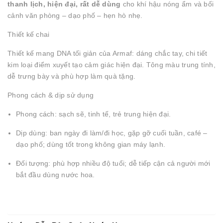
thanh lịch, hiện đại, rất dễ dùng
cho khí hậu nóng ẩm và bối
cảnh văn phòng – dạo phố – hẹn hò nhẹ.
Thiết kế chai
Thiết kế mang DNA tối giản của Armaf: dáng chắc tay, chi tiết
kim loại điểm xuyết tạo cảm giác hiện đại. Tông màu trung tính,
dễ trưng bày và phù hợp làm quà tặng.
Phong cách & dịp sử dụng
Phong cách: sạch sẽ, tinh tế, trẻ trung hiện đại.
Dịp dùng: ban ngày đi làm/đi học, gặp gỡ cuối tuần, café –
dạo phố; dùng tốt trong không gian máy lạnh.
Đối tượng: phù hợp nhiều độ tuổi; dễ tiếp cận cả người mới
bắt đầu dùng nước hoa.