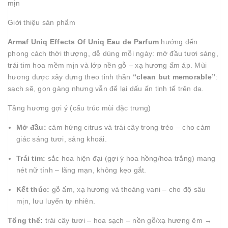
mịn
Giới thiệu sản phẩm
Armaf Uniq Effects Of Uniq Eau de Parfum
hướng đến
phong cách thời thượng, dễ dùng mỗi ngày: mở đầu tươi sáng,
trái tim hoa mềm mịn và lớp nền gỗ – xạ hương ấm áp. Mùi
hương được xây dựng theo tinh thần
“clean but memorable”
:
sạch sẽ, gọn gàng nhưng vẫn để lại dấu ấn tinh tế trên da.
Tầng hương gợi ý (cấu trúc mùi đặc trưng)
Mở đầu:
cảm hứng citrus và trái cây trong trẻo – cho cảm
giác sáng tươi, sảng khoái.
Trái tim:
sắc hoa hiện đại (gợi ý hoa hồng/hoa trắng) mang
nét nữ tính – lãng mạn, không kẹo gắt.
Kết thúc:
gỗ ấm, xạ hương và thoảng vani – cho độ sâu
mịn, lưu luyến tự nhiên.
Tổng thể:
trái cây tươi – hoa sạch – nền gỗ/xạ hương êm →