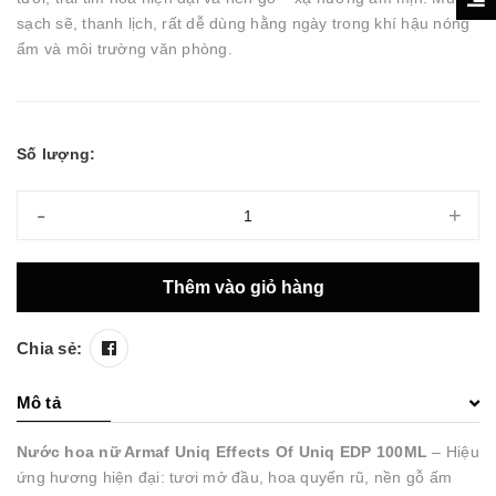
sạch sẽ, thanh lịch, rất dễ dùng hằng ngày trong khí hậu nóng
ẩm và môi trường văn phòng.
Số lượng:
-
+
Thêm vào giỏ hàng
Chia sẻ:
Mô tả
Nước hoa nữ Armaf Uniq Effects Of Uniq EDP 100ML
– Hiệu
ứng hương hiện đại: tươi mở đầu, hoa quyến rũ, nền gỗ ấm