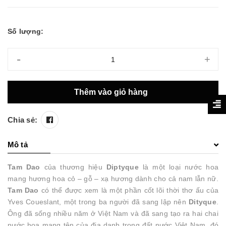
Số lượng:
-
+
Thêm vào giỏ hàng
Chia sẻ:
Mô tả
Tam Dao
của thương hiệu
Diptyque
là một loại nước hoa
mang hương hoa cỏ – gỗ – xạ hương dành cho cả nam lẫn nữ.
Tam Dao
có thể được xem là một phần cốt lõi thời thơ ấu của
Yves Coueslant, một trong ba người đã sang lập nên
Dityque
.
Ông đã sống nhiều năm ở Việt Nam và đã sang tạo ra hai chai
nước hoa mang tên của địa danh trong đất nước Việt Nam, đó