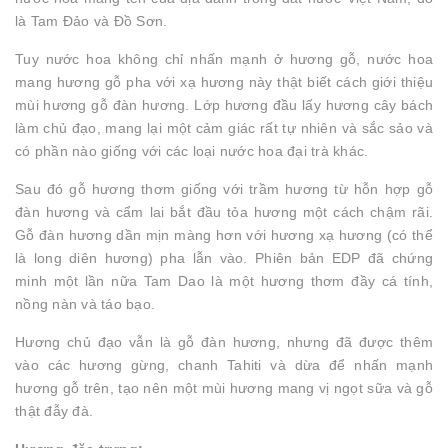
là Tam Đảo và Đồ Sơn.
Tuy nước hoa không chỉ nhấn mạnh ở hương gỗ, nước hoa
mang hương gỗ pha với xạ hương này thật biết cách giới thiệu
mùi hương gỗ đàn hương. Lớp hương đầu lấy hương cây bách
làm chủ đạo, mang lại một cảm giác rất tự nhiên và sắc sảo và
có phần nào giống với các loại nước hoa đại trà khác.
Sau đó gỗ hương thơm giống với trầm hương từ hỗn hợp gỗ
đàn hương và cẩm lai bắt đầu tỏa hương một cách chậm rãi.
Gỗ đàn hương dần mịn màng hơn với hương xạ hương (có thể
là long diên hương) pha lẫn vào. Phiên bản EDP đã chứng
minh một lần nữa Tam Dao là một hương thơm đầy cá tính,
nồng nàn và táo bạo.
Hương chủ đạo vẫn là gỗ đàn hương, nhưng đã được thêm
vào các hương gừng, chanh Tahiti và dừa để nhấn mạnh
hương gỗ trên, tạo nên một mùi hương mang vị ngọt sữa và gỗ
thật đẫy đà.