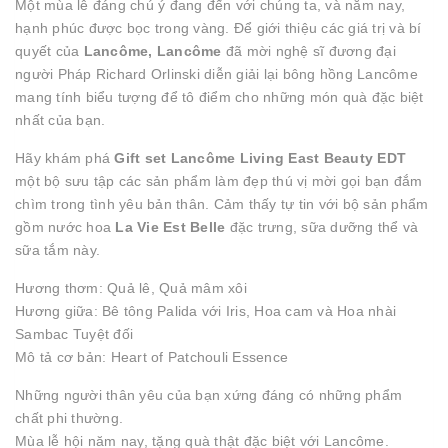
Một mùa lễ đáng chú ý đang đến với chúng ta, và năm nay,
hạnh phúc được bọc trong vàng. Để giới thiệu các giá trị và bí
quyết của
Lancôme, Lancôme
đã mời nghệ sĩ đương đại
người Pháp Richard Orlinski diễn giải lại bông hồng Lancôme
mang tính biểu tượng để tô điểm cho những món quà đặc biệt
nhất của bạn.
Hãy khám phá
Gift set Lancôme Living East Beauty EDT
một bộ sưu tập các sản phẩm làm đẹp thú vị mời gọi bạn đắm
chìm trong tình yêu bản thân. Cảm thấy tự tin với bộ sản phẩm
gồm nước hoa
La Vie Est Belle
đặc trưng, ​​sữa dưỡng thể và
sữa tắm này.
Hương thơm: Quả lê, Quả mâm xôi
Hương giữa: Bê tông Palida với Iris, Hoa cam và Hoa nhài
Sambac Tuyệt đối
Mô tả cơ bản: Heart of Patchouli Essence
Những người thân yêu của bạn xứng đáng có những phẩm
chất phi thường.
Mùa lễ hội năm nay, tặng quà thật đặc biệt với Lancôme.