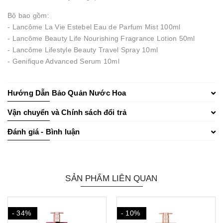
Bộ bao gồm:
- Lancôme La Vie Estebel Eau de Parfum Mist 100ml
- Lancôme Beauty Life Nourishing Fragrance Lotion 50ml
- Lancôme Lifestyle Beauty Travel Spray 10ml
-
Genifique Advanced Serum 10ml
Hướng Dẫn Bảo Quản Nước Hoa
Vận chuyển và Chính sách đổi trả
Đánh giá - Bình luận
SẢN PHẨM LIÊN QUAN
- 34%
- 10%