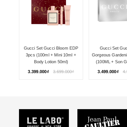
 Born
Gucci Set Gucci Bloom EDP
Gucci Set Guc
0ml +
3pcs (100ml + Mini 10ml +
Gorgeous Garden
Body Lotion 50ml)
(100ML + Son Gu
00₫
3.399.000₫
3.699.000₫
3.499.000₫
4