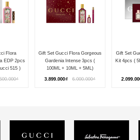
ci Flora
Gift Set Gucci Flora Gorgeous
Gift Set Gu
ia EDP 2pcs
Gardenia Intense 3pcs (
Kit 4pcs (
cci 515 )
100ML + 10ML + 5ML)
.500.000₫
3.899.000₫
6.000.000₫
2.099.00