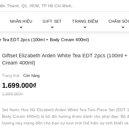
n Thành, Q1, HCM, TP Hồ Chí Minh,
NHÃN HIỆU
GIFT SET
TRANG ĐIỂM
CHĂM SÓ
ite Tea EDT 2pcs (100ml + Body Cream 400ml)
Giftset Elizabeth Arden White Tea EDT 2pcs (100ml +
Cream 400ml)
Trạng thái:
Còn hàng
1.699.000₫
1.899.000₫
Set Nước Hoa Nữ Elizabeth Arden White Tea Two-Piece Set (EDT 
Body Cream 400ml) là bộ đôi hương thơm dành cho phái đẹp. Bộ đ
hương này mang đến cho bạn sự tươi mới thể hiện sự tinh khiết và 