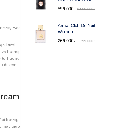
599.000₫
4.500.000₫
Armaf Club De Nuit
trường vào
Women
269.000₫
1.799.000₫
 vị tươi
ỳ và hương
p từ hương
 du dương
Cream
 Mùi hương
c này giúp