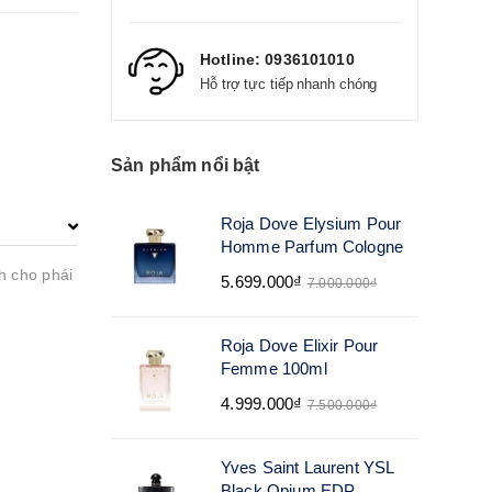
Hotline:
0936101010
Hỗ trợ tực tiếp nhanh chóng
Sản phẩm nổi bật
Roja Dove Elysium Pour
Homme Parfum Cologne
h cho phái
5.699.000₫
7.000.000₫
Roja Dove Elixir Pour
Femme 100ml
4.999.000₫
7.500.000₫
Yves Saint Laurent YSL
Black Opium EDP