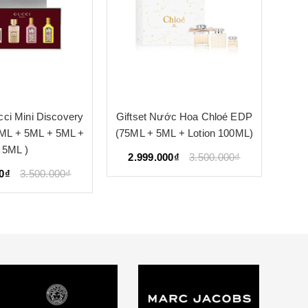
cci Mini Discovery
Giftset Nước Hoa Chloé EDP
Gif
 5ML + 5ML + 5ML +
(75ML + 5ML + Lotion 100ML)
Ea
5ML )
125M
2.999.000₫
3.500.000₫
0₫
3.500.000₫
2.