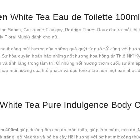
den
White Tea Eau de Toilette 100ml
ine Sabas, Guillaume Flavigny, Rodrigo Flores-Roux cho ra mắt thị 
 Floral Musk) dành cho nữ.
ng thoảng mùi hương của những quả quýt từ nước Ý cùng với hương
ắng. Sự hòa quyện hoàn hảo những nốt hương hoa hồng từ Th.ổ Nhĩ K
h và tĩnh lặng trong tâm trí. Ở những nốt hương thơm cuối, sự ấm á
n hợp mùi hương của h.ổ phách và đậu tonka tạo nên một bản nhạc
White Tea Pure Indulgence Body 
eam 400ml
giúp dưỡng ẩm cho da toàn thân, giúp làm mềm, mịn da.
rà trắng, gỗ Madras và bộ ba cây Hồi hương với bơ hạt mỡ công thứ