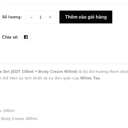
-
+
Thêm vào giỏ hàng
Số lượng:
Chia sẻ:
e Set (EDT 100ml + Body Cream 400ml)
là bộ đôi hương thơm dàn
 thể hiện sự tinh khiết và sự đơn giản của
White Tea
e 100ml.
e Body Cream 400ml.