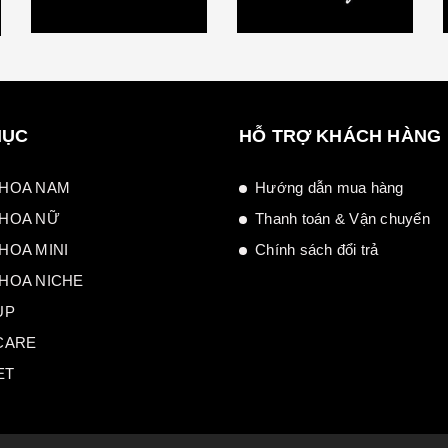
MỤC
HỖ TRỢ KHÁCH HÀNG
HOA NAM
Hướng dẫn mua hàng
HOA NỮ
Thanh toán & Vận chuyển
HOA MINI
Chính sách đổi trả
HOA NICHE
UP
CARE
ET