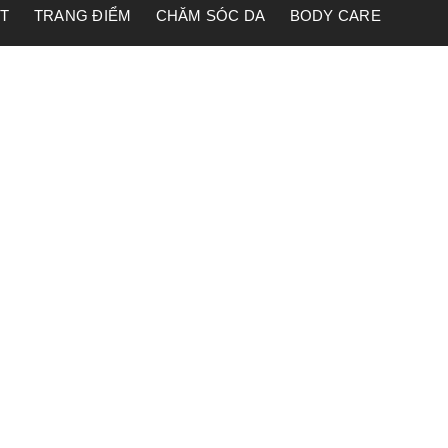
ET
TRANG ĐIỂM
CHĂM SÓC DA
BODY CARE