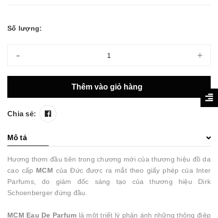
Số lượng:
-
+
Thêm vào giỏ hàng
Chia sẻ:
Mô tả
Hương thơm đầu tiên trong chương mới của thương hiệu đồ da
cao cấp
MCM
của Đức được ra mắt theo giấy phép của Inter
Parfums, do giám đốc sáng tạo của thương hiệu Dirk
Schoenberger đứng đầu.
MCM Eau De Parfum
là một triết lý phản ánh những thông điệp