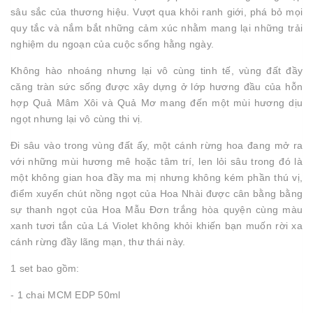
sâu sắc của thương hiệu. Vượt qua khỏi ranh giới, phá bỏ mọi
quy tắc và nắm bắt những cảm xúc nhằm mang lại những trải
nghiệm du ngoạn của cuộc sống hằng ngày.
Không hào nhoáng nhưng lại vô cùng tinh tế, vùng đất đầy
căng tràn sức sống được xây dựng ở lớp hương đầu của hỗn
hợp Quả Mâm Xôi và Quả Mơ mang đến một mùi hương dịu
ngọt nhưng lại vô cùng thi vị.
Đi sâu vào trong vùng đất ấy, một cánh rừng hoa đang mở ra
với những mùi hương mê hoặc tâm trí, len lỏi sâu trong đó là
một không gian hoa đầy ma mị nhưng không kém phần thú vị,
điểm xuyến chút nồng ngọt của Hoa Nhài được cân bằng bằng
sự thanh ngọt của Hoa Mẫu Đơn trắng hòa quyện cùng màu
xanh tươi tắn của Lá Violet không khỏi khiến bạn muốn rời xa
cánh rừng đầy lãng mạn, thư thái này.
1 set bao gồm:
- 1 chai MCM EDP 50ml