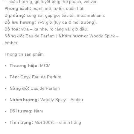
– hoắc hương, gỗ tuyết tùng, hổ phách, vetiver.
Phong cách:
mạnh mẽ, tự tin, cuốn hút.
Dịp dùng:
công sở, gặp gỡ, tiệc tối, mùa mát/lạnh.
Độ lưu hương:
7–9 giờ (tuỳ da & môi trường).
Độ toả:
vừa – xa nhẹ, rõ ràng vài giờ đầu.
Nồng độ:
Eau de Parfum |
Nhóm hương:
Woody Spicy –
Amber.
Thông tin sản phẩm
Thương hiệu:
MCM
Tên:
Onyx Eau de Parfum
Nồng độ:
Eau de Parfum
Nhóm hương:
Woody Spicy – Amber
Đối tượng:
Nam
Tình trạng:
Mới 100% – chính hãng