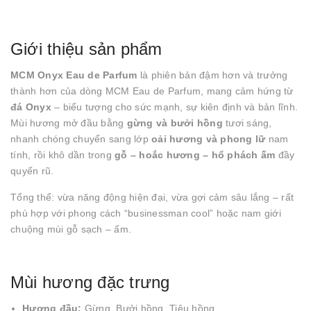
Giới thiệu sản phẩm
MCM Onyx Eau de Parfum
là phiên bản đậm hơn và trưởng
thành hơn của dòng MCM Eau de Parfum, mang cảm hứng từ
đá Onyx
– biểu tượng cho sức mạnh, sự kiên định và bản lĩnh.
Mùi hương mở đầu bằng
gừng và bưởi hồng
tươi sáng,
nhanh chóng chuyển sang lớp
oải hương và phong lữ
nam
tính, rồi khô dần trong
gỗ – hoắc hương – hổ phách ấm
đầy
quyến rũ.
Tổng thể: vừa năng động hiện đại, vừa gợi cảm sâu lắng – rất
phù hợp với phong cách “businessman cool” hoặc nam giới
chuộng mùi gỗ sạch – ấm.
Mùi hương đặc trưng
Hương đầu:
Gừng, Bưởi hồng, Tiêu hồng.