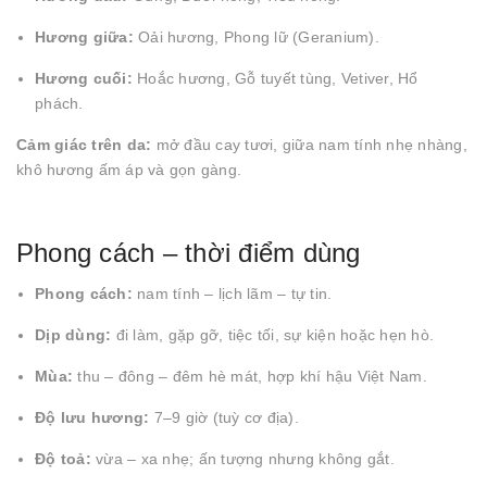
Hương giữa:
Oải hương, Phong lữ (Geranium).
Hương cuối:
Hoắc hương, Gỗ tuyết tùng, Vetiver, Hổ
phách.
Cảm giác trên da:
mở đầu cay tươi, giữa nam tính nhẹ nhàng,
khô hương ấm áp và gọn gàng.
Phong cách – thời điểm dùng
Phong cách:
nam tính – lịch lãm – tự tin.
Dịp dùng:
đi làm, gặp gỡ, tiệc tối, sự kiện hoặc hẹn hò.
Mùa:
thu – đông – đêm hè mát, hợp khí hậu Việt Nam.
Độ lưu hương:
7–9 giờ (tuỳ cơ địa).
Độ toả:
vừa – xa nhẹ; ấn tượng nhưng không gắt.