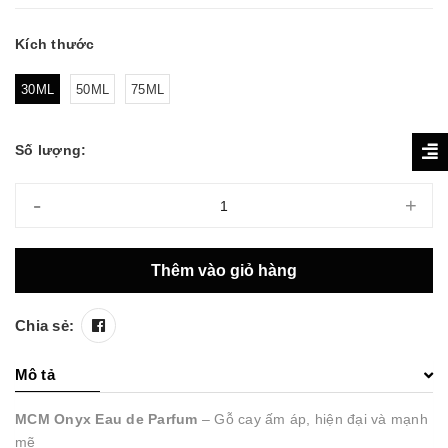
Kích thước
30ML
50ML
75ML
Số lượng:
-
+
Thêm vào giỏ hàng
Chia sẻ:
Mô tả
MCM Onyx Eau de Parfum
– Gỗ cay ấm áp, hiện đại và mạnh
mẽ