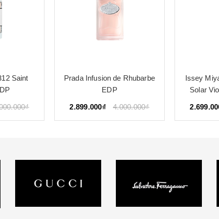
e Rhubarbe
Issey Miyake L’Eau d’Issey
Gucci 
Solar Violet EDT Intense
3.099.00
.000.000₫
2.699.000₫
3.500.000₫