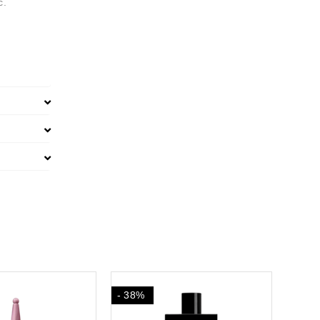
c.
- 43%