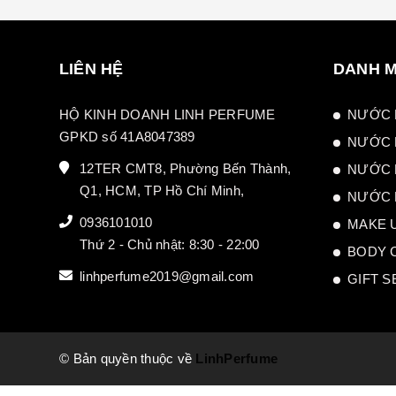
LIÊN HỆ
DANH 
HỘ KINH DOANH LINH PERFUME
NƯỚC 
GPKD số 41A8047389
NƯỚC 
12TER CMT8, Phường Bến Thành,
NƯỚC 
Q1, HCM, TP Hồ Chí Minh,
NƯỚC 
0936101010
MAKE 
Thứ 2 - Chủ nhật: 8:30 - 22:00
BODY 
linhperfume2019@gmail.com
GIFT S
© Bản quyền thuộc về
LinhPerfume