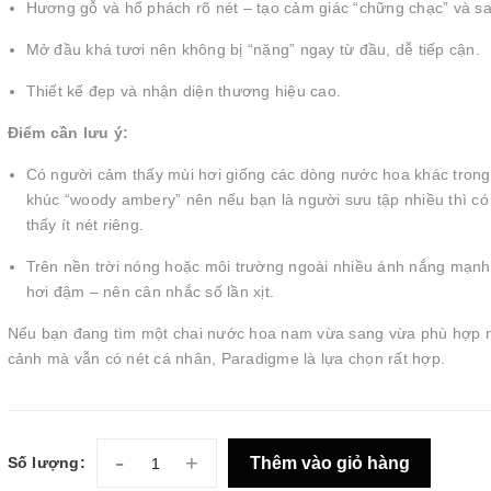
Hương gỗ và hổ phách rõ nét – tạo cảm giác “chững chạc” và s
Mở đầu khá tươi nên không bị “nặng” ngay từ đầu, dễ tiếp cận.
Thiết kế đẹp và nhận diện thương hiệu cao.
Điểm cần lưu ý:
Có người cảm thấy mùi hơi giống các dòng nước hoa khác tron
khúc “woody ambery” nên nếu bạn là người sưu tập nhiều thì có
thấy ít nét riêng.
Trên nền trời nóng hoặc môi trường ngoài nhiều ánh nắng mạnh,
hơi đậm – nên cân nhắc số lần xịt.
Nếu bạn đang tìm một chai nước hoa nam vừa sang vừa phù hợp 
cảnh mà vẫn có nét cá nhân, Paradigme là lựa chọn rất hợp.
-
+
Thêm vào giỏ hàng
Số lượng: