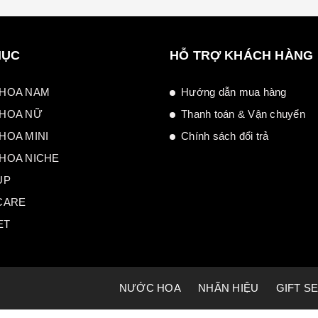
MỤC
HỖ TRỢ KHÁCH HÀNG
HOA NAM
Hướng dẫn mua hàng
HOA NỮ
Thanh toán & Vận chuyển
HOA MINI
Chính sách đổi trả
HOA NICHE
UP
CARE
ET
NƯỚC HOA
NHÃN HIỆU
GIFT S