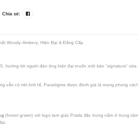
Chia sẻ:
ất Woody-Ambery, Hiện Đại & Đẳng Cấp
, hướng tới người đàn ông hiện đại muốn một bản “signature” vừa 
ng vẫn có nét tinh tế, Paradigme được đánh giá là mang phong cách
ng
(forest green) với logo tam giác Prada đặc trưng nằm ở trung tâm
đại.