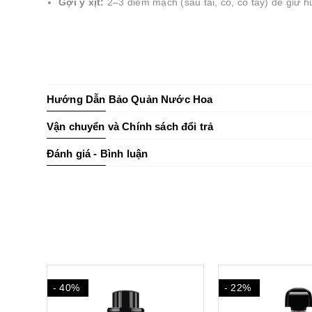
Gợi ý xịt:
2–3 điểm mạch (sau tai, cổ, cổ tay) để giữ h
Hướng Dẫn Bảo Quản Nước Hoa
Vận chuyển và Chính sách đổi trả
Đánh giá - Bình luận
- 22%
- 28%