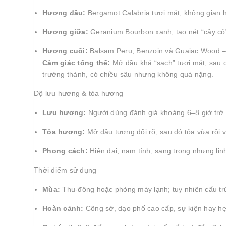
Hương đầu:
Bergamot Calabria tươi mát, không gian
Hương giữa:
Geranium Bourbon xanh, tạo nét “cây cỏ”
Hương cuối:
Balsam Peru, Benzoin và Guaiac Wood – 
Cảm giác tổng thể:
Mở đầu khá “sạch” tươi mát, sau
trưởng thành, có chiều sâu nhưng không quá nặng.
Độ lưu hương & tỏa hương
Lưu hương:
Người dùng đánh giá khoảng 6–8 giờ trở 
Tỏa hương:
Mở đầu tương đối rõ, sau đó tỏa vừa rồi
Phong cách:
Hiện đại, nam tính, sang trọng nhưng linh
Thời điểm sử dụng
Mùa:
Thu-đông hoặc phòng máy lạnh; tuy nhiên cấu tr
Hoàn cảnh:
Công sở, dạo phố cao cấp, sự kiện hay hẹ