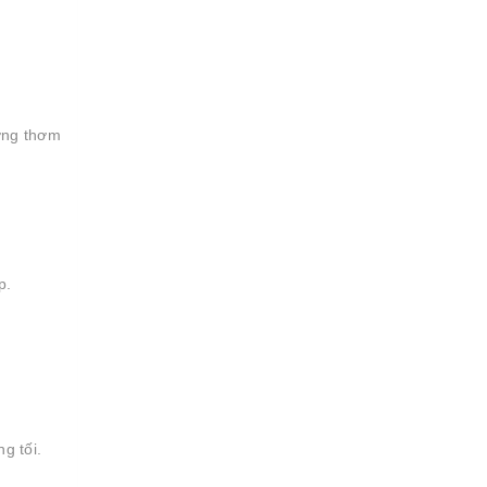
ơng thơm
p.
g tối.