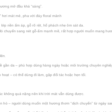
 hương mở đầu khá “sáng”.
 hơi mát mẻ, pha với đáy floral mảnh
lớp nền ấm áp, gỗ rõ rệt, hổ phách nhẹ ôm sát da.
 đó chuyển sang nét gỗ-ấm mạnh mẽ, rất hợp người muốn mang hư
lên.
 về gần da – phù hợp dùng hàng ngày hoặc môi trường chuyên nghiệ
 hoạt – có thể dùng đi làm, gặp đối tác hoặc hẹn tối.
úc không quá nặng nên khi trời mát vẫn dùng được.
n hò – người dùng muốn một hương thơm “dịch chuyển” từ ngày san