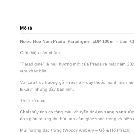
Mô tả
Nước Hoa Nam Prada Paradigme EDP 100ml
– Đậm Ch
Giới thiệu sản phẩm
“Paradigme” là mùi hương mới của Prada ra mắt năm 2025
vừa khác biệt.
Với cấu trúc hương gỗ – résine – cây thuốc mạnh mẽ như
luxury” nhưng đầy bản lĩnh.
Thiết kế chai
Chai thủy tinh có tông màu chuyển từ
đen sang xanh rừ
đơn giản nhưng thu hút, tạo cảm giác sang trọng và hiện 
Mùi hương đặc trưng (Woody Ambery – Gỗ & Hổ Phách)