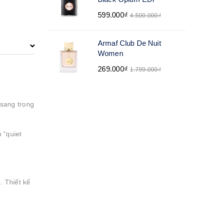
599.000₫
4.500.000₫
Armaf Club De Nuit
Women
269.000₫
1.799.000₫
sang trọng
 “quiet
. Thiết kế