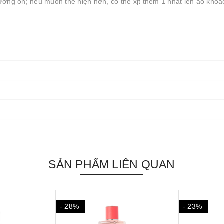
ương ổn; nếu muốn thể hiện hơn, có thể xịt thêm 1 nhát lên áo khoá
SẢN PHẨM LIÊN QUAN
- 23%
- 38%