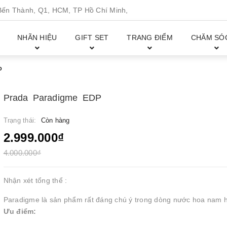
n Thành, Q1, HCM, TP Hồ Chí Minh,
NHÃN HIỆU
GIFT SET
TRANG ĐIỂM
CHĂM SÓ
P
Prada Paradigme EDP
Trạng thái:
Còn hàng
2.999.000₫
4.000.000₫
Nhận xét tổng thể :
Paradigme là sản phẩm rất đáng chú ý trong dòng nước hoa nam h
Ưu điểm: