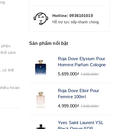
ang.
Hotline:
0936101010
Hỗ trợ tực tiếp nhanh chóng
Sản phẩm nổi bật
g phân
 thể cảm
Roja Dove Elysium Pour
Homme Parfum Cologne
 có thể
5.699.000₫
7.000.000₫
nhiều hoàn
Roja Dove Elixir Pour
Femme 100ml
4.999.000₫
7.500.000₫
Yves Saint Laurent YSL
Black Opium EDP