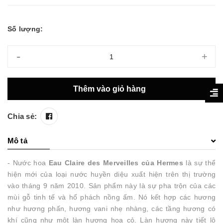
Số lượng:
-
+
Thêm vào giỏ hàng
Chia sẻ:
Mô tả
- Nước hoa
Eau Claire des Merveilles của Hermes
là sự thể
hiện mới của loại nước huyền diệu xuất hiện trên thị trường
vào tháng 9 năm 2010. Sản phẩm này là sự pha trộn của các
mùi gỗ tinh tế và hổ phách nồng ấm. Nó kết hợp các hương
như hương phấn, hương vani nhẹ nhàng, các tầng hương có
khí cũng như một làn hương hoa cỏ. Làn hương này tiết lộ