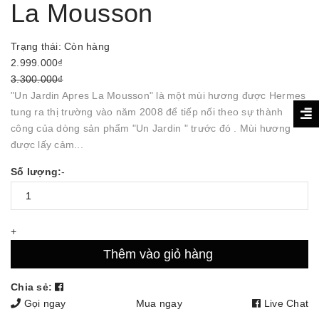
La Mousson
Trạng thái:
Còn hàng
2.999.000₫
3.300.000₫
"Un Jardin Apres La Mousson" là một mùi hương được Hermes
tung ra thị trường vào năm 2008 để tiếp nối theo sự thành
công của dòng sản phẩm "Un Jardin " trước đó . Mùi hương
được lấy cảm...
Số lượng:
-
+
Thêm vào giỏ hàng
Chia sẻ:
Gọi ngay
Mua ngay
Live Chat