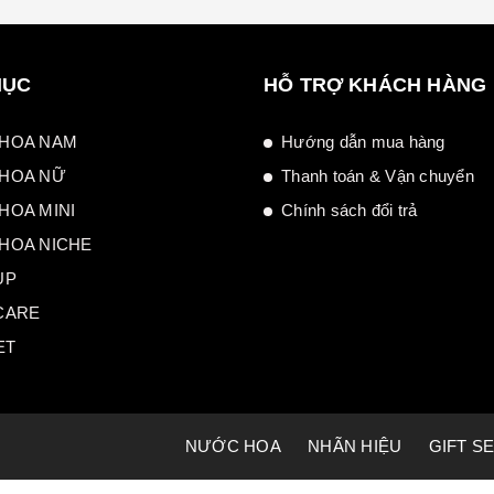
MỤC
HỖ TRỢ KHÁCH HÀNG
HOA NAM
Hướng dẫn mua hàng
HOA NỮ
Thanh toán & Vận chuyển
HOA MINI
Chính sách đổi trả
HOA NICHE
UP
CARE
ET
NƯỚC HOA
NHÃN HIỆU
GIFT S