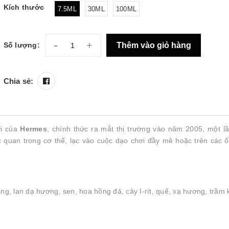
Kích thước
7.5ML
30ML
100ML
-
+
Thêm vào giỏ hàng
Số lượng:
Chia sẻ:
i của
Hermes
, chính thức ra mắt thị trường vào năm 2005, một l
 quan trong cơ thể, lạc vào cuộc dạo chơi đầy mê hoặc trên các 
g, lan dạ hương, sen, hoa hồng đá, cây I-rít, quế, xạ hương, trầm k