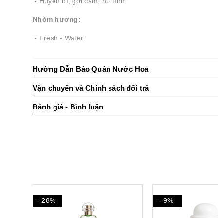
- Huyền bí, gợi cảm, nữ tính.
Nhóm hương:
- Fresh - Water.
Hướng Dẫn Bảo Quản Nước Hoa
Vận chuyển và Chính sách đổi trả
Đánh giá - Bình luận
- 9%
- 11%