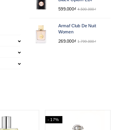
599.000₫
4.500.000₫
Armaf Club De Nuit
Women
269.000₫
1.799.000₫
- 25%
- 9%