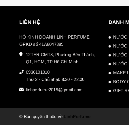
LIÊN HỆ
DANH 
HỘ KINH DOANH LINH PERFUME
NƯỚC 
GPKD số 41A8047389
NƯỚC 
12TER CMT8, Phường Bến Thành,
NƯỚC 
Q1, HCM, TP Hồ Chí Minh,
NƯỚC 
0936101010
MAKE 
Thứ 2 - Chủ nhật: 8:30 - 22:00
BODY 
linhperfume2019@gmail.com
GIFT S
© Bản quyền thuộc về
LinhPerfume