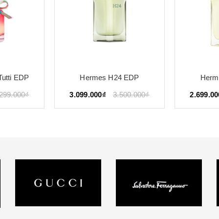
4 EDP
Hermes H24 EDT
Hermes Pa
Mo
.500.000₫
2.699.000₫
3.000.000₫
499.00