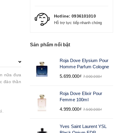
Hotline:
0936101010
Hỗ trợ tực tiếp nhanh chóng
Sản phẩm nổi bật
Roja Dove Elysium Pour
Homme Parfum Cologne
ần nữa đưa
5.699.000₫
7.000.000₫
ốc đảo thần
Roja Dove Elixir Pour
Femme 100ml
4.999.000₫
7.500.000₫
ì.
Yves Saint Laurent YSL
Black Opium EDP