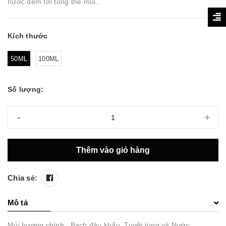
nước đem tới tổng thể mùi...
Kích thước
50ML
100ML
Số lượng:
-
+
Thêm vào giỏ hàng
Chia sẻ:
Mô tả
Mùi hương chính : Bạch đậu khấu, Tuyết tùng và Nước