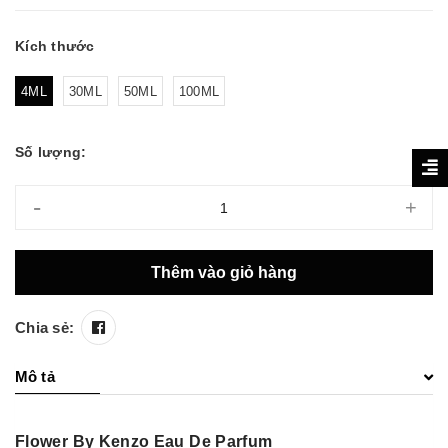
Kích thước
4ML
30ML
50ML
100ML
Số lượng:
-
+
Thêm vào giỏ hàng
Chia sẻ:
Mô tả
Flower By Kenzo Eau De Parfum