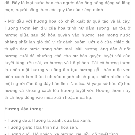
dã. Đây là loại nước hoa cho người đàn ông năng động và lãng
mạn, người sống theo các quy tắc của riêng mình.
- Mở đầu với hương hoa cỏ chiết xuất từ quả táo và lá cây.
Hương thơm êm dịu của hoa trinh nữ đẫm sương lan tỏa ở
hương giữa sau đó hòa quyện vào hương sen mọng nước
phảng phất làn gió thú vị từ cánh buồm lướt gió của chiếc du
thuyền dạo nước trong sớm mai. Mùi hương lắng dần ở nốt
hương cuối để nhường chỗ cho sự hòa quyện tuyệt vời của
tuyết tùng, rêu sồi, xạ hương và hổ phách. Tất cả hương thơm
tạo nên một hương vị nồng ấm tựa hương gỗ, thảo mộc ven
biển xanh làm thức tỉnh sức mạnh chinh phục thiên nhiên của
một người đàn ông đầy bản lĩnh. Nautica Voyage sở hữu độ lưu
hương và khoảng cách tỏa hương tuyệt vời. Hương thơm này
thích hợp dùng vào mùa xuân hoặc mùa hạ.
Hương đặc trưng:
- Hương đầu: Hương lá xanh, quả táo xanh.
- Hương giữa: Hoa trinh nữ, hoa sen.
- Hương cuối: Hổ phách, xạ hương, rêu sồi, gỗ tuyết tùng.