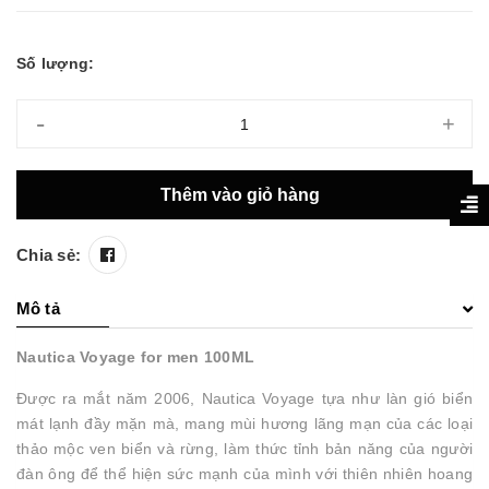
Số lượng:
-
+
Thêm vào giỏ hàng
Chia sẻ:
Mô tả
Nautica Voyage for men 100ML
Được ra mắt năm 2006, Nautica Voyage tựa như làn gió biển
mát lạnh đầy mặn mà, mang mùi hương lãng mạn của các loại
thảo mộc ven biển và rừng, làm thức tỉnh bản năng của người
đàn ông để thể hiện sức mạnh của mình với thiên nhiên hoang