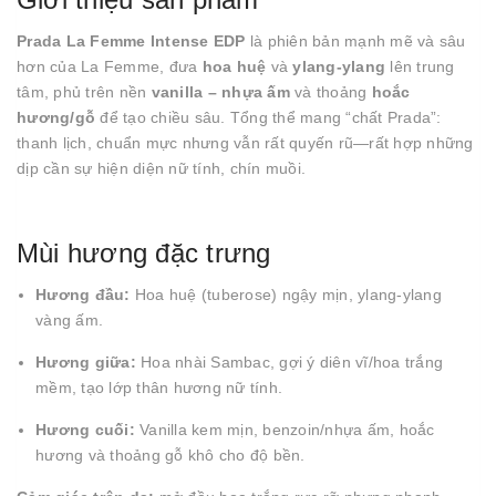
Prada La Femme Intense EDP
là phiên bản mạnh mẽ và sâu
hơn của La Femme, đưa
hoa huệ
và
ylang-ylang
lên trung
tâm, phủ trên nền
vanilla – nhựa ấm
và thoảng
hoắc
hương/gỗ
để tạo chiều sâu. Tổng thể mang “chất Prada”:
thanh lịch, chuẩn mực nhưng vẫn rất quyến rũ—rất hợp những
dịp cần sự hiện diện nữ tính, chín muồi.
Mùi hương đặc trưng
Hương đầu:
Hoa huệ (tuberose) ngậy mịn, ylang-ylang
vàng ấm.
Hương giữa:
Hoa nhài Sambac, gợi ý diên vĩ/hoa trắng
mềm, tạo lớp thân hương nữ tính.
Hương cuối:
Vanilla kem mịn, benzoin/nhựa ấm, hoắc
hương và thoảng gỗ khô cho độ bền.