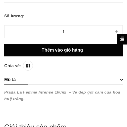
Số lượng:
-
+
Thêm vào giỏ hàng
Chia sẻ:
Mô tả
Prada La Femme Intense 100ml – Vẻ đẹp gợi cảm của hoa
huệ trắng.
Giới thiệu sản phẩm