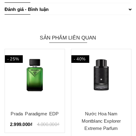
Đánh giá - Bình luận
SẢN PHẨM LIÊN QUAN
- 40%
Nước Hoa Nam
BDK Parfums 312 Saint
Montblanc Explorer
Honoré EDP
₫
Extreme Parfum
3.899.000₫