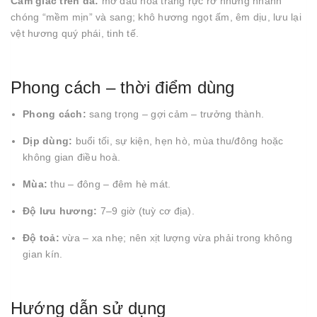
Cảm giác trên da:
mở đầu hoa trắng rực rỡ nhưng nhanh
chóng “mềm mịn” và sang; khô hương ngọt ấm, êm dịu, lưu lại
vệt hương quý phái, tinh tế.
Phong cách – thời điểm dùng
Phong cách:
sang trọng – gợi cảm – trưởng thành.
Dịp dùng:
buổi tối, sự kiện, hẹn hò, mùa thu/đông hoặc
không gian điều hoà.
Mùa:
thu – đông – đêm hè mát.
Độ lưu hương:
7–9 giờ (tuỳ cơ địa).
Độ toả:
vừa – xa nhẹ; nên xịt lượng vừa phải trong không
gian kín.
Hướng dẫn sử dụng