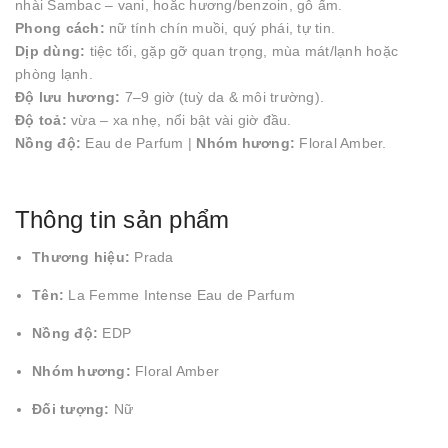
nhài Sambac – vani, hoắc hương/benzoin, gỗ ấm.
Phong cách:
nữ tính chín muồi, quý phái, tự tin.
Dịp dùng:
tiệc tối, gặp gỡ quan trọng, mùa mát/lạnh hoặc
phòng lạnh.
Độ lưu hương:
7–9 giờ (tuỳ da & môi trường).
Độ toả:
vừa – xa nhẹ, nổi bật vài giờ đầu.
Nồng độ:
Eau de Parfum |
Nhóm hương:
Floral Amber.
Thông tin sản phẩm
Thương hiệu:
Prada
Tên:
La Femme Intense Eau de Parfum
Nồng độ:
EDP
Nhóm hương:
Floral Amber
Đối tượng:
Nữ