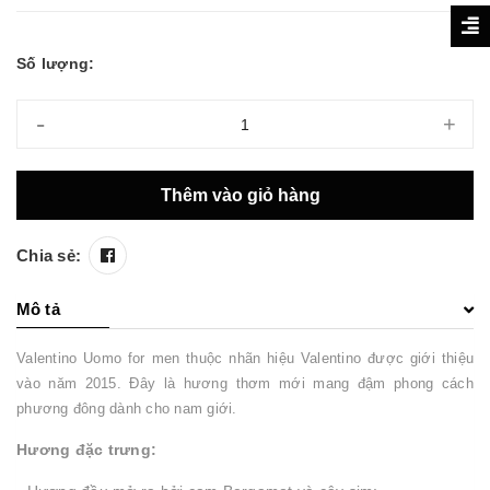
Số lượng:
-
+
Thêm vào giỏ hàng
Chia sẻ:
Mô tả
Valentino Uomo for men thuộc nhãn hiệu Valentino được giới thiệu
vào năm 2015. Đây là hương thơm mới mang đậm phong cách
phương đông dành cho nam giới.
Hương đặc trưng: