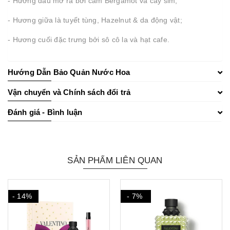
- Hương đầu mở ra bởi cam Bergamot và cây sim;
- Hương giữa là tuyết tùng, Hazelnut & da động vật;
- Hương cuối đặc trưng bởi sô cô la và hạt cafe.
Hướng Dẫn Bảo Quản Nước Hoa
Vận chuyển và Chính sách đổi trả
Đánh giá - Bình luận
SẢN PHẨM LIÊN QUAN
- 14%
- 7%