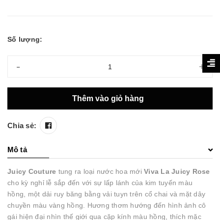
Số lượng:
-
+
Thêm vào giỏ hàng
Chia sẻ:
Mô tả
Juicy Couture
tung ra loại nước hoa mới
Viva La Juicy Rose
cho kỳ nghỉ lễ sắp đến với sự lấp lánh của kim tuyến màu
hồng, một dải ruy băng bằng vải tuyn trên cổ chai và mặt dây
chuyền màu vàng hồng. Hương thơm hướng đến hình ảnh cô
gái hiện đại nhìn thế giới qua cặp kính màu hồng, thích mặc