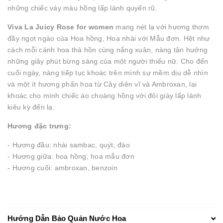
những chiếc váy màu hồng lấp lánh quyến rũ.
Viva La Juicy Rose for women
mang nét lạ với hương thơm
đầy ngọt ngào của Hoa hồng, Hoa nhài với Mẫu đơn. Hệt như
cách mỗi cánh hoa thả hồn cùng nắng xuân, nàng tận hưởng
những giây phút bừng sáng của một người thiếu nữ. Cho đến
cuối ngày, nàng tiếp tục khoác trên mình sự mềm dịu dễ nhìn
và một ít hương phấn hoa từ Cây diên vĩ và Ambroxan, lại
khoác cho mình chiếc áo choàng hồng với đôi giày lấp lánh
kiêu kỳ đến lạ.
Hương đặc trưng:
- Hương đầu: nhài sambac, quýt, đào
- Hương giữa: hoa hồng, hoa mẫu đơn
- Hương cuối: ambroxan, benzoin
Hướng Dẫn Bảo Quản Nước Hoa