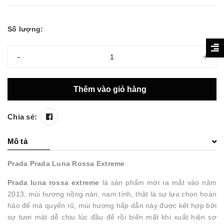
Số lượng:
-
+
Thêm vào giỏ hàng
Chia sẻ:
Mô tả
Prada Prada Luna Rossa Extreme
Prada luna rossa extreme
là sản phẩm mới ra mắt vào năm
2013, mùi hương nồng nàn, nam tính, thật là sự lựa chọn hoàn
hảo để mà quyến rũ, mùi hương hấp dẫn này được kết hợp bởi
sự tươi mát dễ chịu lúc đầu để rồi biến mất khi xuất hiện sợ