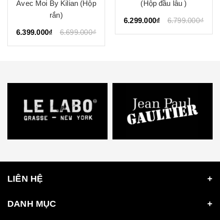
p
(Hộp đầu lâu )
Baccarat Rouge 540
6.299.000₫
6.799.000₫
6.999.000₫
8.000.000₫
₫
LIÊN HỆ
DANH MỤC