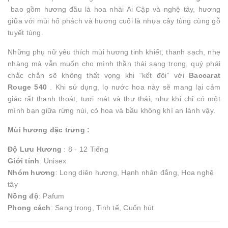
bao gồm hương đầu là hoa nhài Ai Cập và nghệ tây, hương
giữa với mùi hổ phách và hương cuối là nhựa cây tùng cùng gỗ
tuyết tùng.
Những phụ nữ yêu thích mùi hương tinh khiết, thanh sạch, nhẹ
nhàng mà vẫn muốn cho mình thần thái sang trọng, quý phái
chắc chắn sẽ không thất vọng khi “kết đôi” với
Baccarat
Rouge 540
. Khi sử dụng, lọ nước hoa này sẽ mang lại cảm
giác rất thanh thoát, tươi mát và thư thái, như khi chỉ có một
mình bạn giữa rừng núi, cỏ hoa và bầu không khí an lành vậy.
Mùi hương đặc trưng :
Độ Lưu Hương
: 8 - 12 Tiếng
Giới tính
: Unisex
Nhóm hương
: Long diên hương, Hạnh nhân đắng, Hoa nghệ
tây
Nồng độ
: Pafum
Phong cách
: Sang trọng, Tinh tế, Cuốn hút