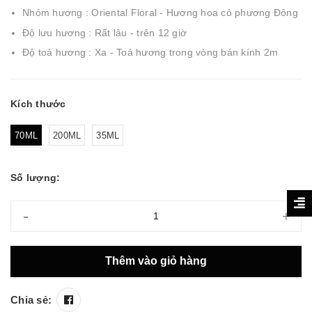
Nhóm hương : Oriental Floral - Hương hoa cỏ phương Đông
Độ lưu hương : Rất lâu - trên 12 giờ
Độ toả hương : Xa - Toả hương trong vòng bán kính 2m
Kích thước
70ML
200ML
35ML
Số lượng:
-
+
Thêm vào giỏ hàng
Chia sẻ: