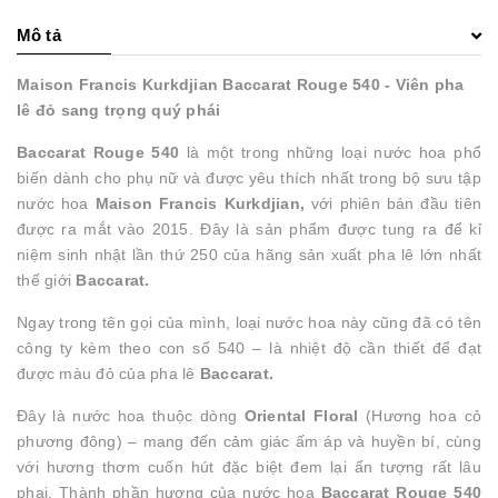
Mô tả
Maison Francis Kurkdjian Baccarat Rouge 540 - Viên pha
lê đỏ sang trọng quý phái
Baccarat Rouge 540
là một trong những loại nước hoa phổ
biến dành cho phụ nữ và được yêu thích nhất trong bộ sưu tập
nước hoa
Maison Francis Kurkdjian,
với phiên bản đầu tiên
được ra mắt vào 2015. Đây là sản phẩm được tung ra để kỉ
niệm sinh nhật lần thứ 250 của hãng sản xuất pha lê lớn nhất
thế giới
Baccarat.
Ngay trong tên gọi của mình, loại nước hoa này cũng đã có tên
công ty kèm theo con số 540 – là nhiệt độ cần thiết để đạt
được màu đỏ của pha lê
Baccarat.
Đây là nước hoa thuộc dòng
Oriental Floral
(Hương hoa cỏ
phương đông) – mang đến cảm giác ấm áp và huyền bí, cùng
với hương thơm cuốn hút đặc biệt đem lại ấn tượng rất lâu
phai. Thành phần hương của nước hoa
Baccarat Rouge 540