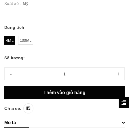
Xuất xứ :
Mỹ
Dung tích
4ML
100ML
Số lượng:
-
+
Thêm vào giỏ hàng
Chia sẻ:
Mô tả