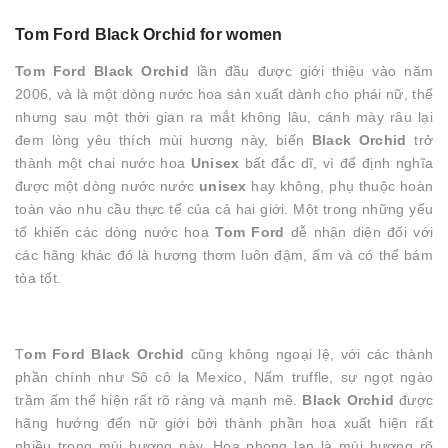
Tom Ford Black Orchid for women
Tom Ford Black Orchid
lần đầu được giới thiệu vào năm
2006, và là một dòng nước hoa sản xuất dành cho phái nữ, thế
nhưng sau một thời gian ra mắt không lâu, cánh mày râu lại
đem lòng yêu thích mùi hương này, biến
Black Orchid
trở
thành một chai nước hoa
Unisex
bất đắc dĩ, vì để định nghĩa
được một dòng nước nước
unisex
hay không, phụ thuộc hoàn
toàn vào nhu cầu thực tế của cả hai giới. Một trong những yếu
tố khiến các dòng nước hoa
Tom Ford
dễ nhận diện đối với
các hãng khác đó là hương thơm luôn đậm, ấm và có thể bám
tỏa tốt.
T
om Ford Black Orchid
cũng không ngoại lệ, với các thành
phần chính như Sô cô la Mexico, Nấm truffle, sự ngọt ngào
trầm ấm thể hiện rất rõ ràng và mạnh mẽ.
Black Orchid
được
hãng hướng đến nữ giới bởi thành phần hoa xuất hiện rất
nhiều trong mùi hương này, Hoa phong lan là mùi hương rõ