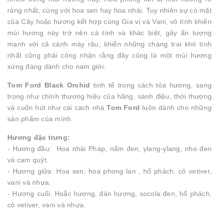
ràng nhất, cùng với hoa sen hay hoa nhài. Tuy nhiên sự có mặt
của Cây hoặc hương kết hợp cùng Gia vị và Vani, vô tình khiến
mùi hương này trở nên cá tính và khác biệt, gây ấn tượng
mạnh với cả cánh mày râu, khiến những chàng trai khó tính
nhất cũng phải công nhận rằng đây cũng là một mùi hương
xứng đáng dành cho nam giới.
Tom Ford Black Orchid
tinh tế trong cách tỏa hương, sang
trọng như chính thương hiệu của hãng, sành điệu, thời thượng
và cuốn hút như cái cách nhà
Tom Ford
luôn dành cho những
sản phẩm của mình.
Hương đặc trưng:
- Hương đầu: Hoa nhài Pháp, nấm đen, ylang-ylang, nho đen
và cam quýt.
- Hương giữa: Hoa sen, hoa phong lan , hổ phách, cỏ vetiver,
vani và nhựa.
- Hương cuối: Hoắc hương, đàn hương, socola đen, hổ phách,
cỏ vetiver, vani và nhựa.