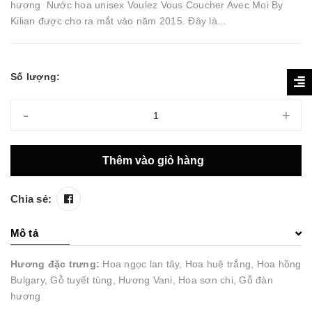
hương Nước hoa unisex Voulez Vous Coucher Avec Moi By
Kilian được cho ra mắt vào năm 2015. Đây là...
Số lượng:
-
+
Thêm vào giỏ hàng
Chia sẻ:
Mô tả
Hương đặc trưng:
Hoa ngọc lan tây, Hoa huệ trắng, Hoa hồng
Bulgary, Gỗ tuyết tùng, Hương Vani, Hoa sơn chi, Gỗ đàn
hương