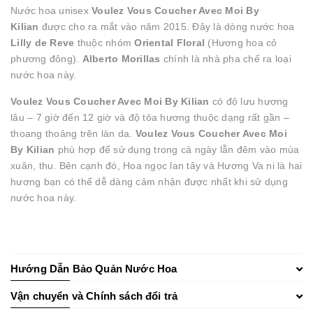
Nước hoa unisex
Voulez Vous Coucher Avec Moi By
Kilian
được cho ra mắt vào năm 2015. Đây là dòng nước hoa
Lilly de Reve
thuộc nhóm
Oriental Floral
(Hương hoa cỏ
phương đông).
Alberto Morillas
chính là nhà pha chế ra loại
nước hoa này.
Voulez Vous Coucher Avec Moi By Kilian
có độ lưu hương
lâu – 7 giờ đến 12 giờ và độ tỏa hương thuộc dạng rất gần –
thoang thoảng trên làn da.
Voulez Vous Coucher Avec Moi
By Kilian
phù hợp để sử dụng trong cả ngày lẫn đêm vào mùa
xuân, thu. Bên cạnh đó, Hoa ngọc lan tây và Hương Va ni là hai
hương bạn có thể dễ dàng cảm nhận được nhất khi sử dụng
nước hoa này.
Hướng Dẫn Bảo Quản Nước Hoa
Vận chuyển và Chính sách đổi trả